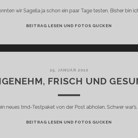
nnten wir Sagella ja schon ein paar Tage testen. Bisher bin ic
1.
BEITRAG LESEN UND FOTOS GUCKEN
ZWISCHENB
SAGELLA
SENSITIVE
25. JANUAR 2010
NGENEHM, FRISCH UND GESU
in neues trnd-Testpaket von der Post abholen. Schwer war’s. 
ANGENEHM
BEITRAG LESEN UND FOTOS GUCKEN
FRISCH
UND