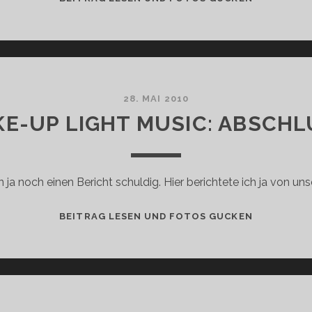
DEXTRO
ENERGY
SPORTS
NUTRITIO
28. MAI 2010
KE-UP LIGHT MUSIC: ABSCH
n ja noch einen Bericht schuldig. Hier berichtete ich ja von un
PHILIPS
BEITRAG LESEN UND FOTOS GUCKEN
WAKE-
UP
LIGHT
MUSIC:
ABSCHLUS