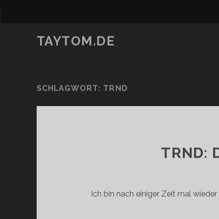
TAYTOM.DE
SCHLAGWORT:
TRND
TRND: 
Ich bin nach einiger Zeit mal wiede