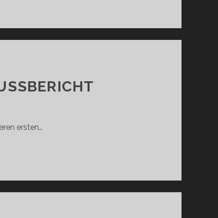
N
LUSSBERICHT
seren ersten…
SBERICHT