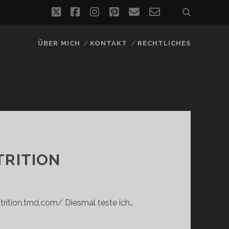
twitter
facebook
instagram
pinterest
email
email-
form
ÜBER MICH
KONTAKT
RECHTLICHES
TRITION
trition.trnd.com/ Diesmal teste ich…