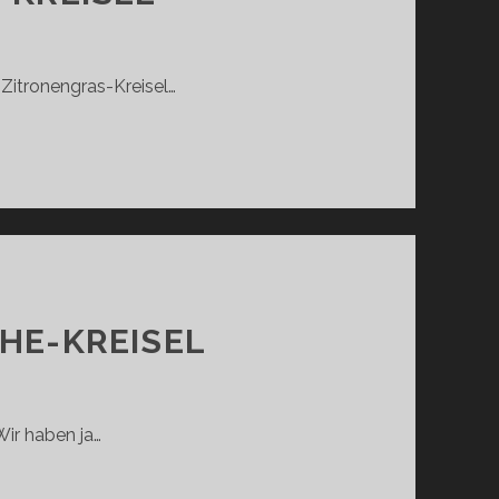
 Zitronengras-Kreisel…
HT:
CHE-KREISEL
Wir haben ja…