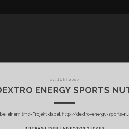
27. JUNI 2010
DEXTRO ENERGY SPORTS NU
r bei einem trnd-Projekt dabei. http://dextro-energy-sports-nu
TRND:
BEITRAG LESEN UND FOTOS GUCKEN