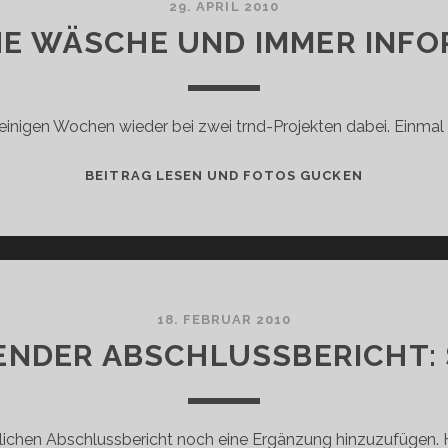
29. APRIL 2010
HE WÄSCHE UND IMMER INFO
t einigen Wochen wieder bei zwei trnd-Projekten dabei. Einmal t
FRISCHE
BEITRAG LESEN UND FOTOS GUCKEN
WÄSCHE
UND
IMMER
INFORMIER
18. FEBRUAR 2010
NDER ABSCHLUSSBERICHT:
lichen Abschlussbericht noch eine Ergänzung hinzuzufügen. H