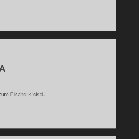
DER
BERICHT:
A
um Frische-Kreisel…
BERICHT: