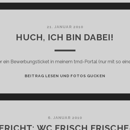
GESUND
21. JANUAR 2010
HUCH, ICH BIN DABEI!
er ein Bewerbungsticket in meinem trnd-Portal (nur mit so ei
HUCH,
BEITRAG LESEN UND FOTOS GUCKEN
ICH
BIN
DABEI!
6. JANUAR 2010
BERICHT: WC FRISCH FRISCHE