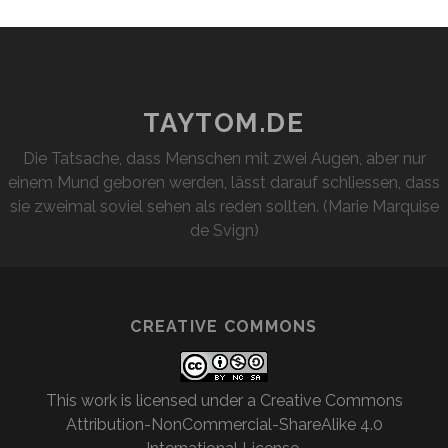
TAYTOM.DE
Die Tatsache, dass Menschen mit zwei Augen, aber nur
einem Mund geboren werden, lässt darauf schliessen, dass
sie zweimal soviel sehen als reden sollten. (Marie Marquise
de Svign)
CREATIVE COMMONS
This work is licensed under a
Creative Commons
Attribution-NonCommercial-ShareAlike 4.0