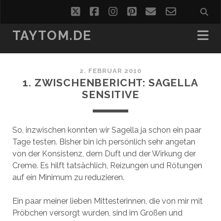
twitter
facebook
instagram
pinterest
email
email-
form
TAYTOM.DE
2. FEBRUAR 2010
1. ZWISCHENBERICHT: SAGELLA
SENSITIVE
So, inzwischen konnten wir Sagella ja schon ein paar
Tage testen. Bisher bin ich persönlich sehr angetan
von der Konsistenz, dem Duft und der Wirkung der
Creme. Es hilft tatsächlich, Reizungen und Rötungen
auf ein Minimum zu reduzieren.
Ein paar meiner lieben Mittesterinnen, die von mir mit
Pröbchen versorgt wurden, sind im Großen und