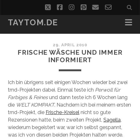
twitter
facebook
instagram
pinterest
email
email-
form
TAYTOM.DE
29. APRIL 2010
FRISCHE WÄSCHE UND IMMER
INFORMIERT
Ich bin übrigens seit einigen Wochen wieder bei zwei
trnd-Projekten dabei. Einmal teste ich
Perwoll für
Farbiges & Feines
und dann teste ich 6 Wochen lang
die
WELT KOMPAKT
. Nachdem ich bei meinem ersten
trnd-Projekt, die
Frische-Kreisel
nicht so gute
Rezensionen hatte, beim zweiten Projekt,
Sagella
,
wiederum begeistert war, war ich selbst gespannt,
was ich von diesen beiden Projekten halten werde.