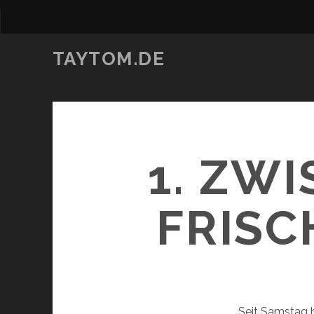
TAYTOM.DE
1. ZW
FRISC
Seit Samstag hä