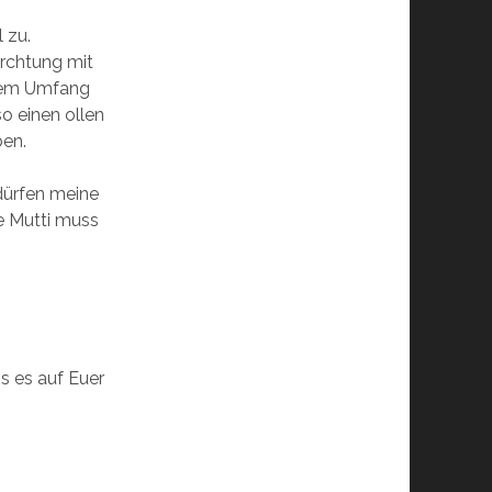
 zu.
ürchtung mit
dem Umfang
so einen ollen
ben.
dürfen meine
e Mutti muss
s es auf Euer