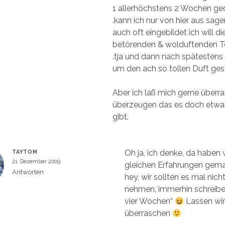
ö
1 allerhöchstens 2 Wochen gedu
f
f
.kann ich nur von hier aus sage
n
e
auch oft eingebildet ich will d
t
)
betörenden & wolduftenden Toil
.tja und dann nach spätestens
um den ach so tollen Duft gesc
Aber ich laß mich gerne überr
überzeugen das es doch etwas
gibt.
Oh ja, ich denke, da haben w
TAYTOM
21. Dezember 2009
gleichen Erfahrungen gem
Antworten
hey, wir sollten es mal nic
nehmen, immerhin schreiben
vier Wochen“
Lassen wir
überraschen