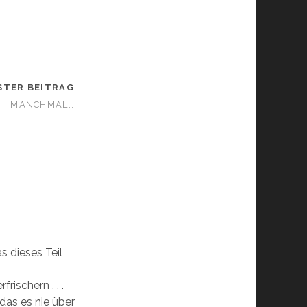
STER BEITRAG
MANCHMAL…
s dieses Teil
rischern . . .
das es nie über