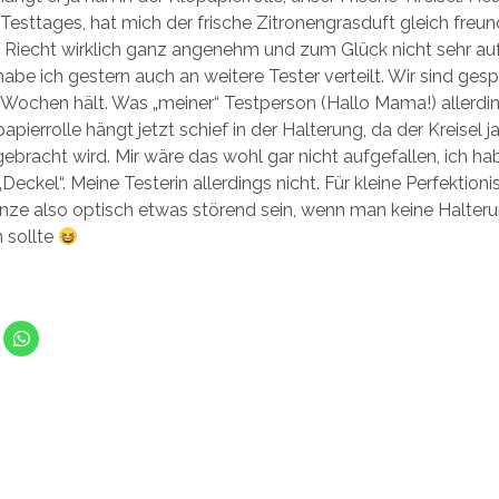
Testtages, hat mich der frische Zitronengrasduft gleich freun
Riecht wirklich ganz angenehm und zum Glück nicht sehr aufd
habe ich gestern auch an weitere Tester verteilt. Wir sind ges
4 Wochen hält. Was „meiner“ Testperson (Hallo Mama!) allerdi
opapierrolle hängt jetzt schief in der Halterung, da der Kreisel j
gebracht wird. Mir wäre das wohl gar nicht aufgefallen, ich hab
Deckel“. Meine Testerin allerdings nicht. Für kleine Perfektion
nze also optisch etwas störend sein, wenn man keine Halteru
 sollte
K
l
i
c
k
e
n
m
,
u
m
a
u
f