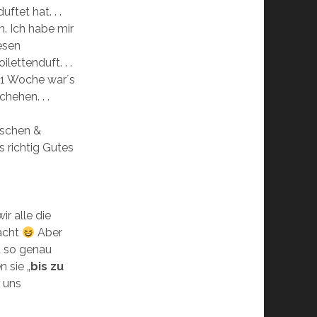
ftet hat. . .
n. Ich habe mir
iesen
ettenduft. . .
 1 Woche war´s
hehen. . .
aschen &
 richtig Gutes
ir alle die
acht
Aber
ht so genau
 sie „
bis zu
 uns