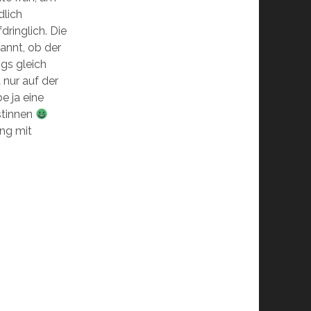
dlich
ringlich. Die
pannt, ob der
ngs gleich
a nur auf der
e ja eine
istinnen
ng mit