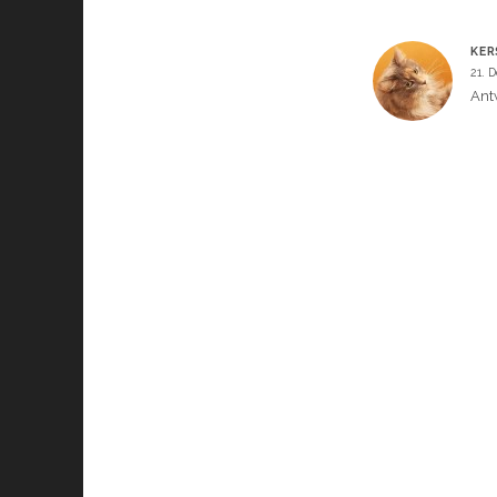
KER
21. 
Ant