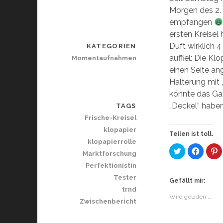
Morgen des 2. 
empfangen
ersten Kreisel 
Duft wirklich 
KATEGORIEN
auffiel: Die Kl
Momentaufnahmen
einen Seite an
Halterung mit „
könnte das Ga
„Deckel“ haben
TAGS
Frische-Kreisel
klopapier
Teilen ist toll.
klopapierrolle
K
K
K
Marktforschung
l
l
l
i
i
i
Perfektionistin
c
c
c
k
k
k
Tester
,
,
,
Gefällt mir:
u
u
u
trnd
m
m
Wird geladen …
ü
a
a
Zwischenbericht
b
u
u
e
f
f
r
F
P
T
a
i