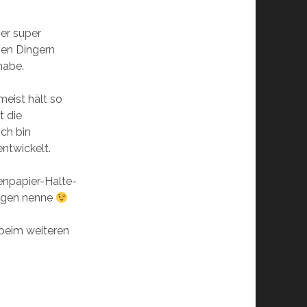
ier super
sen Dingern
habe.
meist hält so
t die
ch bin
entwickelt.
tenpapier-Halte-
eigen nenne
 beim weiteren