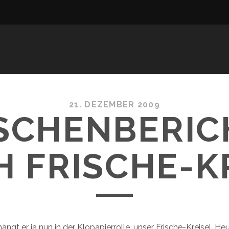
21. DEZEMBER 2009
ISCHENBERIC
H FRISCHE-K
ngt er ja nun in der Klopapierrolle, unser Frische-Kreisel. He