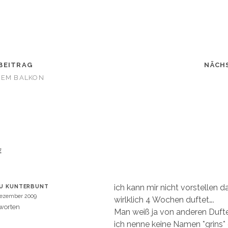
W
h
a
t
s
A
p
p
z
u
BEITRAG
t
NÄCH
e
i
DEM BALKON
l
e
n
W
(
W
i
r
d
i
n
n
e
E
u
m
e
m
F
e
ich kann mir nicht vorstellen da
U KUNTERBUNT
n
s
Dezember 2009
wirlklich 4 Wochen duftet….
t
e
worten
Man weiß ja von anderen Dufterf
r
g
ich nenne keine Namen *grins* 
e