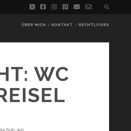
twitter
facebook
instagram
pinterest
email
email-
form
ÜBER MICH
KONTAKT
RECHTLICHES
HT: WC
REISEL
ute früh, am