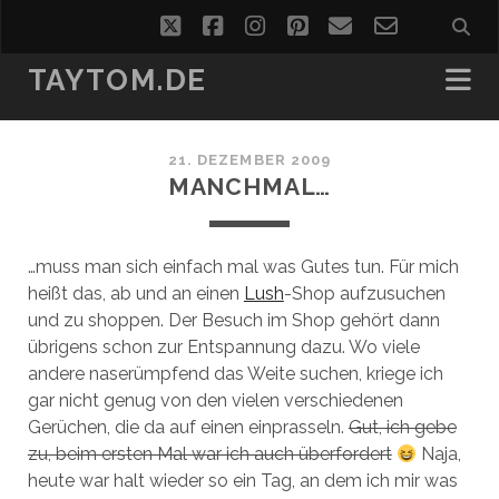
twitter
facebook
instagram
pinterest
email
email-
form
TAYTOM.DE
21. DEZEMBER 2009
MANCHMAL…
…muss man sich einfach mal was Gutes tun. Für mich
heißt das, ab und an einen
Lush
-Shop aufzusuchen
und zu shoppen. Der Besuch im Shop gehört dann
übrigens schon zur Entspannung dazu. Wo viele
andere naserümpfend das Weite suchen, kriege ich
gar nicht genug von den vielen verschiedenen
Gerüchen, die da auf einen einprasseln.
Gut, ich gebe
zu, beim ersten Mal war ich auch überfordert
Naja,
heute war halt wieder so ein Tag, an dem ich mir was