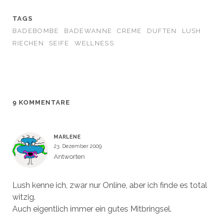
e
e
u
e
m
m
e
u
F
F
m
e
TAGS
e
e
F
m
n
n
e
F
BADEBOMBE
BADEWANNE
CREME
DUFTEN
LUSH
s
s
n
e
t
t
s
n
RIECHEN
SEIFE
WELLNESS
e
e
t
s
r
r
e
t
g
g
r
e
e
e
g
r
ö
ö
e
g
f
f
ö
e
f
f
f
ö
n
n
f
f
e
e
n
f
t
t
e
n
9 KOMMENTARE
)
)
t
e
)
t
)
MARLENE
23. Dezember 2009
Antworten
Lush kenne ich, zwar nur Online, aber ich finde es total
witzig.
Auch eigentlich immer ein gutes Mitbringsel.