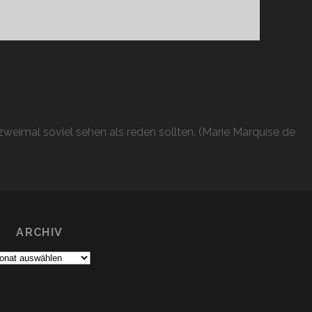
weimal soviel sehen als reden sollten. (Marie Marquise de
ARCHIV
chiv