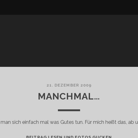
21. DEZEMBER 2009
MANCHMAL…
man sich einfach mal was Gutes tun. Für mich heißt das, ab 
MANCHMAL
BEITRAG LESEN UND FOTOS GUCKEN