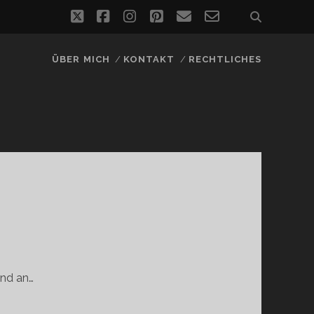
twitter
facebook
instagram
pinterest
email
email-
form
ÜBER MICH
KONTAKT
RECHTLICHES
und an…
…