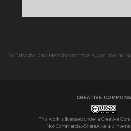
Die Tatsache, dass Menschen mit zwei Augen, aber nur ein
CREATIVE COMMON
This work is licensed under a
Creative Com
NonCommercial-ShareAlike 4.0 Internat