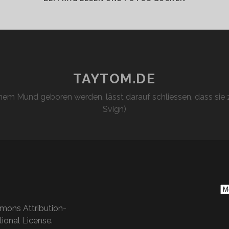
TAYTOM.DE
em Mund geboren werden, lässt darauf schliessen, dass sie z
Svign)
S
Ar
mons Attribution-
ional License
.