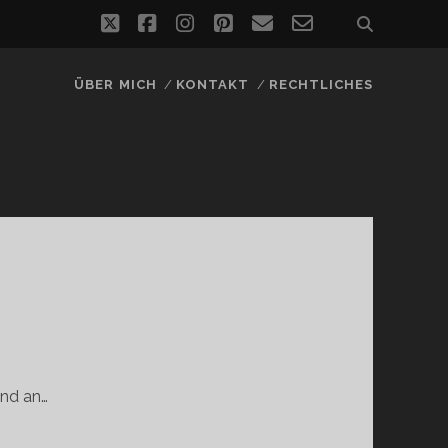
twitter
facebook
instagram
pinterest
email
email-
form
ÜBER MICH
KONTAKT
RECHTLICHES
und an…
…