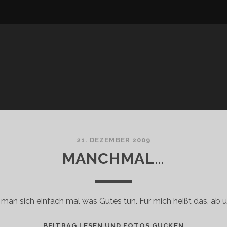
21. DEZEMBER 2009
MANCHMAL…
man sich einfach mal was Gutes tun. Für mich heißt das, ab 
MANCHMAL
BEITRAG LESEN UND FOTOS GUCKEN