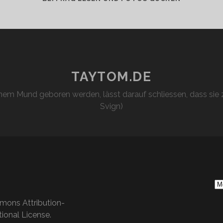
TAYTOM.DE
em Mund geboren werden, lässt darauf schliessen, dass sie z
Svign)
S
Ar
mons Attribution-
ional License
.