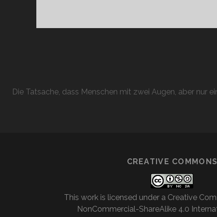
Die Tatsache, dass Menschen mit zwei Augen, aber nur ein
CREATIVE COMMON
This work is licensed under a
Creative Com
NonCommercial-ShareAlike 4.0 Internat