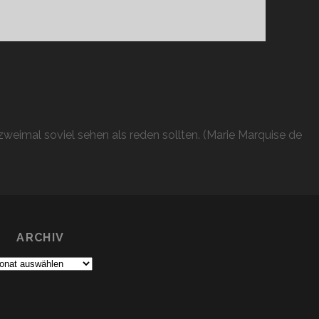
weimal soviel sehen als reden sollten. (Marie Marquise de
ARCHIV
chiv