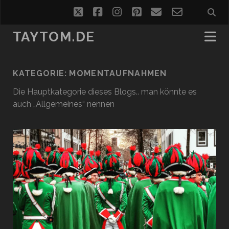
twitter
facebook
instagram
pinterest
email
email-
form
TAYTOM.DE
KATEGORIE:
MOMENTAUFNAHMEN
Die Hauptkategorie dieses Blogs.. man könnte es
auch „Allgemeines“ nennen