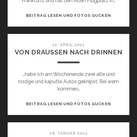
Frankfurts und hat den Alten Flugplatz in…
AUSBLICK
BEITRAG LESEN UND FOTOS GUCKEN
XIII
11. APRIL 2011
VON DRAUSSEN NACH DRINNEN
…habe ich am Wochenende zwei alte und
rostige und kaputte Autos geknipst. Bei wem
kommen…
VON
BEITRAG LESEN UND FOTOS GUCKEN
DRAUSSEN N
ACH D
RINNEN
16. JANUAR 2011