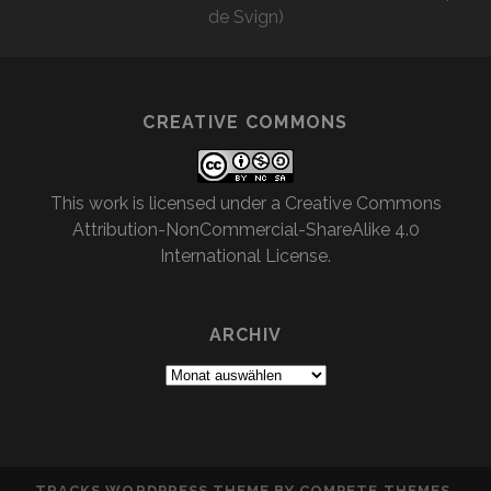
de Svign)
CREATIVE COMMONS
This work is licensed under a
Creative Commons
Attribution-NonCommercial-ShareAlike 4.0
International License
.
ARCHIV
Archiv
TRACKS WORDPRESS THEME
BY COMPETE THEMES.