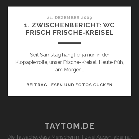
WC
FRISCH
FRISCHE-
21. DEZEMBER 2009
1. ZWISCHENBERICHT: WC
KREISEL
FRISCH FRISCHE-KREISEL
Seit Samstag hängt er ja nun in der
Klopapierrolle, unser Frische-Kreisel. Heute früh,
am Morgen…
1.
BEITRAG LESEN UND FOTOS GUCKEN
ZWISCHENB
WC
FRISCH
FRISCHE-
KREISEL
TAYTOM.DE
Die Tatsache, dass Menschen mit zwei Augen, aber nur