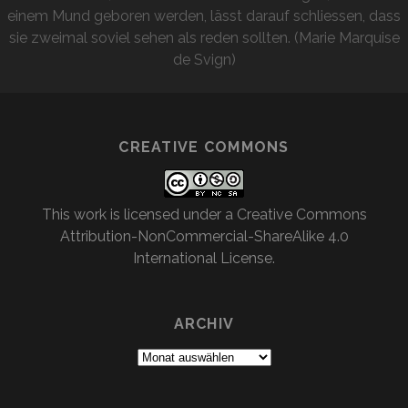
einem Mund geboren werden, lässt darauf schliessen, dass
sie zweimal soviel sehen als reden sollten. (Marie Marquise
de Svign)
CREATIVE COMMONS
This work is licensed under a
Creative Commons
Attribution-NonCommercial-ShareAlike 4.0
International License
.
ARCHIV
Archiv