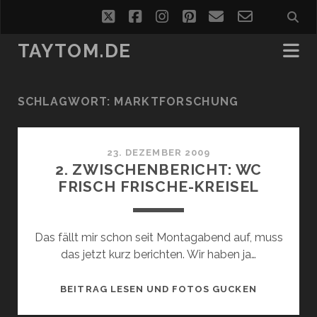
twitter
facebook
instagram
pinterest
email
email-
form
TAYTOM.DE
SCHLAGWORT:
MARKTFORSCHUNG
23. DEZEMBER 2009
2. ZWISCHENBERICHT: WC
FRISCH FRISCHE-KREISEL
Das fällt mir schon seit Montagabend auf, muss
das jetzt kurz berichten. Wir haben ja…
2.
BEITRAG LESEN UND FOTOS GUCKEN
ZWISCHENB