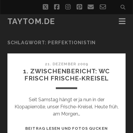
twitter
facebook
instagram
pinterest
email
email-
form
TAYTOM.DE
SCHLAGWORT:
PERFEKTIONISTIN
21. DEZEMBER 2009
1. ZWISCHENBERICHT: WC
FRISCH FRISCHE-KREISEL
Seit Samstag hängt er ja nun in der
Klopapierrolle, unser Frische-Kreisel. Heute früh,
am Morgen…
1.
BEITRAG LESEN UND FOTOS GUCKEN