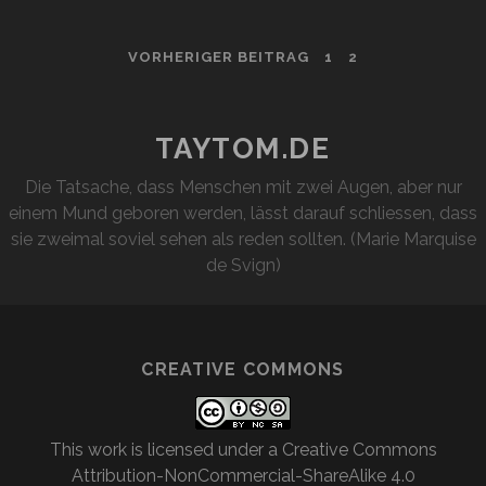
IST
DA
BEITRAGSNAVIGATION
VORHERIGER BEITRAG
1
2
TAYTOM.DE
Die Tatsache, dass Menschen mit zwei Augen, aber nur
einem Mund geboren werden, lässt darauf schliessen, dass
sie zweimal soviel sehen als reden sollten. (Marie Marquise
de Svign)
CREATIVE COMMONS
This work is licensed under a
Creative Commons
Attribution-NonCommercial-ShareAlike 4.0