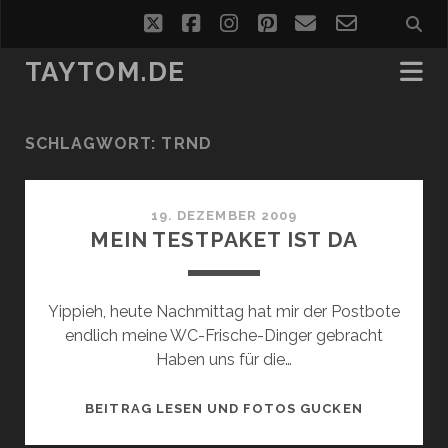
twitter
facebook
instagram
pinterest
email
email-
form
TAYTOM.DE
SCHLAGWORT:
TRND
19. DEZEMBER 2009
MEIN TESTPAKET IST DA
Yippieh, heute Nachmittag hat mir der Postbote
endlich meine WC-Frische-Dinger gebracht
Haben uns für die…
MEIN
BEITRAG LESEN UND FOTOS GUCKEN
TESTPAKE