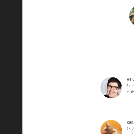
HE.
25. 
Ant
KER
25. 