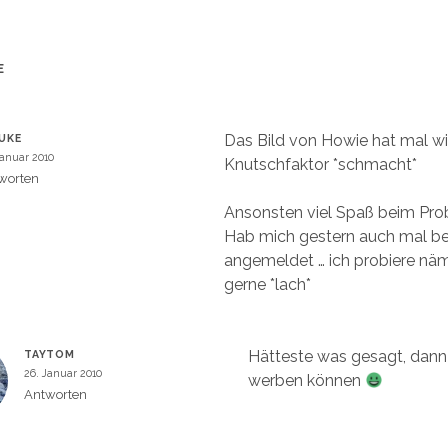
r
d
i
n
n
e
E
u
m
e
m
F
e
Das Bild von Howie hat mal w
UKE
n
s
Januar 2010
Knutschfaktor *schmacht*
t
e
worten
r
g
Ansonsten viel Spaß beim Pr
e
ö
Hab mich gestern auch mal be
f
f
angemeldet … ich probiere näm
n
e
gerne *lach*
t
)
Hätteste was gesagt, dann 
TAYTOM
26. Januar 2010
werben können
Antworten