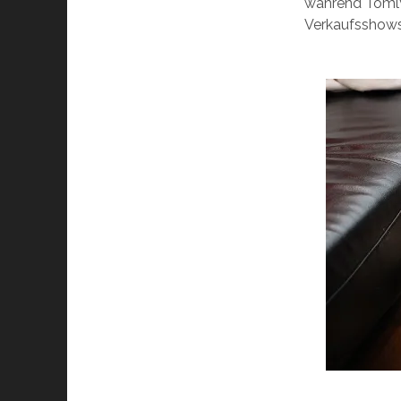
während Tomlyn
Verkaufsshows