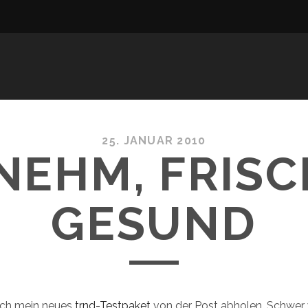
25. JANUAR 2010
NEHM, FRISC
GESUND
ich mein neues
trnd-Testpaket
von der Post abholen. Schwer 