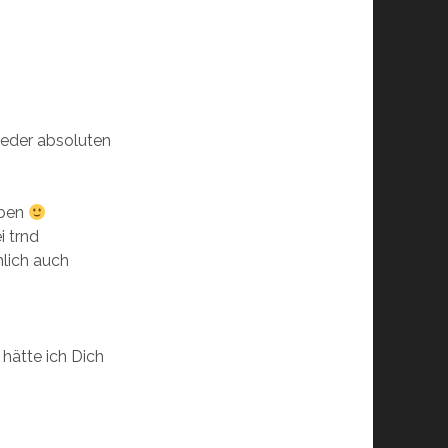
ieder absoluten
oben
i trnd
lich auch
hätte ich Dich