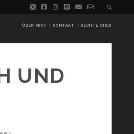
twitter
facebook
instagram
pinterest
email
email-
form
ÜBER MICH
KONTAKT
RECHTLICHES
H UND
war’s.