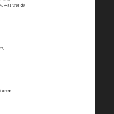
ow, was war da
n,
nderen