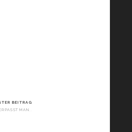
STER BEITRAG
RPASST MAN..