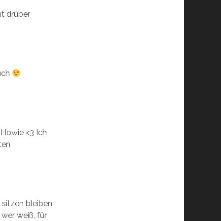
ht drüber
ruch
n Howie <3 Ich
ten
 sitzen bleiben
wer weiß, für