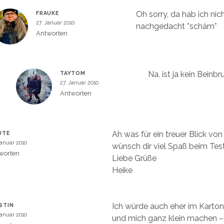
Oh sorry, da hab ich nic
FRAUKE
27. Januar 2010
nachgedacht *schäm*
Antworten
Na, ist ja kein Beinb
TAYTOM
27. Januar 2010
Antworten
Ah was für ein treuer Blick vo
UTE
Januar 2010
wünsch dir viel Spaß beim Tes
worten
Liebe Grüße
Heike
Ich würde auch eher im Karton
STIN
Januar 2010
und mich ganz klein machen – 