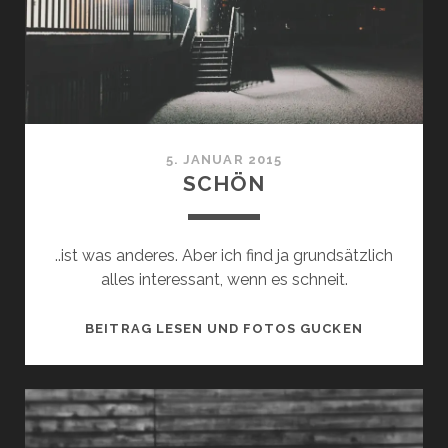
5. JANUAR 2015
SCHÖN
..ist was anderes. Aber ich find ja grundsätzlich
alles interessant, wenn es schneit.
SCHÖN
BEITRAG LESEN UND FOTOS GUCKEN