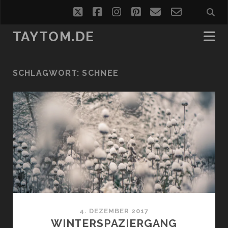
twitter
facebook
instagram
pinterest
email
email-
form
TAYTOM.DE
SCHLAGWORT:
SCHNEE
4. DEZEMBER 2017
WINTERSPAZIERGANG