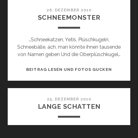
26. DEZEMBER 2010
SCHNEEMONSTER
…Schneekatzen, Yetis, Plüschkugeln,
Schneebälle, ach, man könnte ihnen tausende
von Namen geben Und die Oberplüschkugel…
SCHNEEMO
BEITRAG LESEN UND FOTOS GUCKEN
25. DEZEMBER 2010
LANGE SCHATTEN