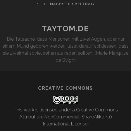
BEITRAGSNAVIGATION
1
2
NÄCHSTER BEITRAG
TAYTOM.DE
Die Tatsache, dass Menschen mit zwei Augen, aber nur
einem Mund geboren werden, lässt darauf schliessen, dass
sie zweimal soviel sehen als reden sollten. (Marie Marquise
de Svign)
CREATIVE COMMONS
This work is licensed under a
Creative Commons
Attribution-NonCommercial-ShareAlike 4.0
International License
.