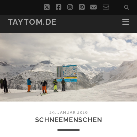
twitter
facebook
instagram
pinterest
email
email-
form
TAYTOM.DE
29. JANUAR 2016
SCHNEEMENSCHEN