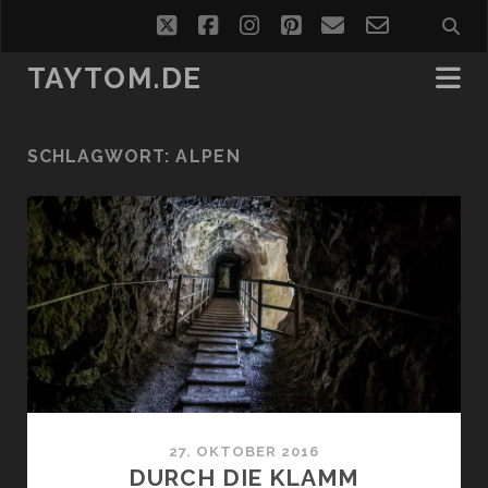
twitter
facebook
instagram
pinterest
email
email-
form
TAYTOM.DE
SCHLAGWORT:
ALPEN
27. OKTOBER 2016
DURCH DIE KLAMM