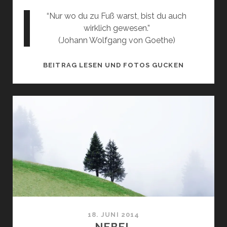
“Nur wo du zu Fuß warst, bist du auch
wirklich gewesen.”
(Johann Wolfgang von Goethe)
BERNADEIN
BEITRAG LESEN UND FOTOS GUCKEN
18. JUNI 2014
NEBEL