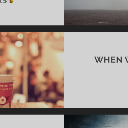
rück
WHEN 