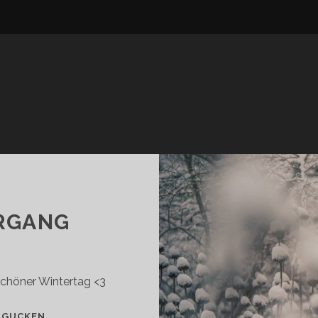
RGANG
schöner Wintertag <3
WINTERSPAZIERGANG
 GUCKEN