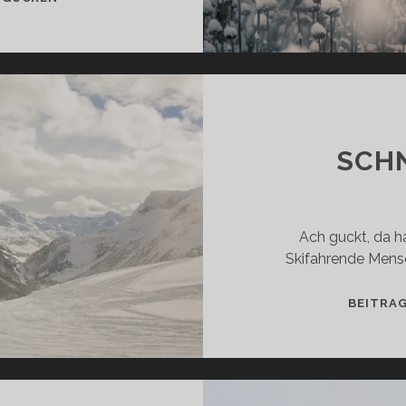
SCH
Ach guckt, da h
Skifahrende Mens
BEITRA