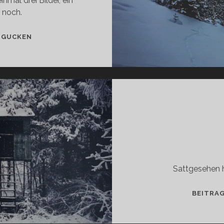
nmal drei Bilder, ein
 noch.
WINTERWUNDERLAND
 GUCKEN
Sattgesehen 
BEITRA