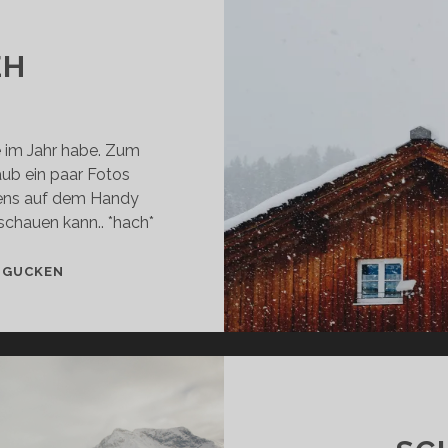
EH
e im Jahr habe. Zum
aub ein paar Fotos
tens auf dem Handy
schauen kann.. *hach*
WINTERWEH
 GUCKEN