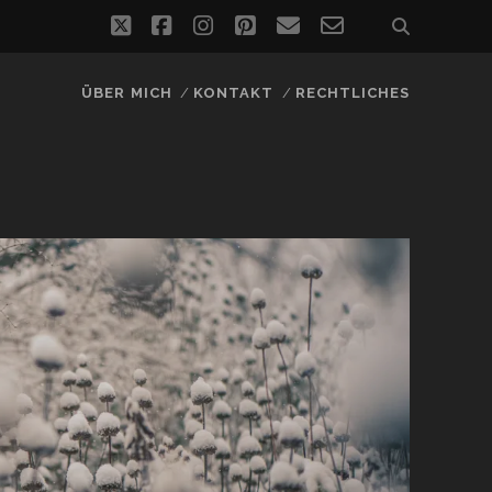
twitter
facebook
instagram
pinterest
email
email-
form
ÜBER MICH
KONTAKT
RECHTLICHES