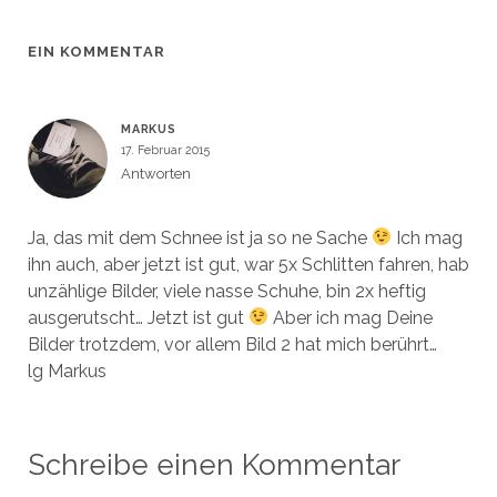
ö
ö
e
g
f
f
ö
e
f
f
f
ö
n
n
f
f
EIN KOMMENTAR
e
e
n
f
t
t
e
n
)
)
t
e
)
t
)
MARKUS
17. Februar 2015
Antworten
Ja, das mit dem Schnee ist ja so ne Sache
Ich mag
ihn auch, aber jetzt ist gut, war 5x Schlitten fahren, hab
unzählige Bilder, viele nasse Schuhe, bin 2x heftig
ausgerutscht… Jetzt ist gut
Aber ich mag Deine
Bilder trotzdem, vor allem Bild 2 hat mich berührt…
lg Markus
Schreibe einen Kommentar