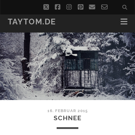
twitter
facebook
instagram
pinterest
email
email-
form
TAYTOM.DE
16. FEBRUAR 2015
SCHNEE