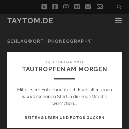
twitter
facebook
instagram
pinterest
email
email-
form
TAYTOM.DE
SCHLAGWORT:
IPHONEOGRAPHY
14. FEBRUAR 2011
TAUTROPFEN AM MORGEN
Mit diesem Foto möchte ich Euch allen einen
wunderschönen Start in die neue Woche
wünschen.…
TAUTROPF
BEITRAG LESEN UND FOTOS GUCKEN
AM