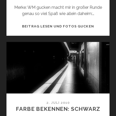
Merke: WM gucken macht mir in großer Runde
genau so viel Spaß wie allein daheim:…
HIER
BEITRAG LESEN UND FOTOS GUCKEN
WAR
WAS
LOS!
2. JULI 2010
FARBE BEKENNEN: SCHWARZ