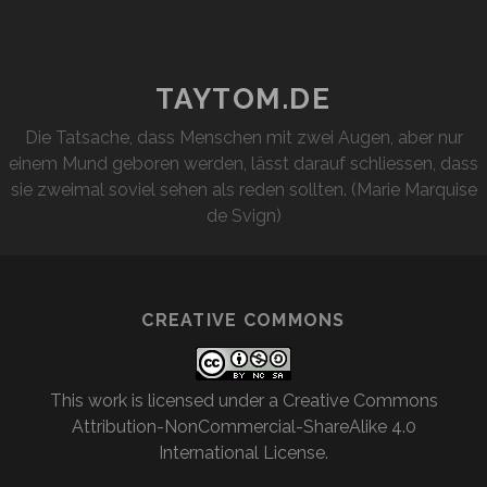
UND
DIE
FOTOS
TAYTOM.DE
Die Tatsache, dass Menschen mit zwei Augen, aber nur
einem Mund geboren werden, lässt darauf schliessen, dass
sie zweimal soviel sehen als reden sollten. (Marie Marquise
de Svign)
CREATIVE COMMONS
This work is licensed under a
Creative Commons
Attribution-NonCommercial-ShareAlike 4.0
International License
.