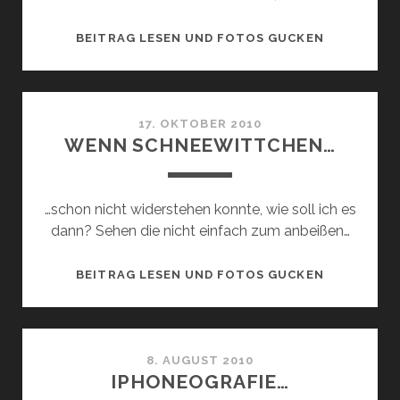
ÜBERSTUN
BEITRAG LESEN UND FOTOS GUCKEN
17. OKTOBER 2010
WENN SCHNEEWITTCHEN…
…schon nicht widerstehen konnte, wie soll ich es
dann? Sehen die nicht einfach zum anbeißen…
WENN
BEITRAG LESEN UND FOTOS GUCKEN
SCHNEEWI
8. AUGUST 2010
IPHONEOGRAFIE…