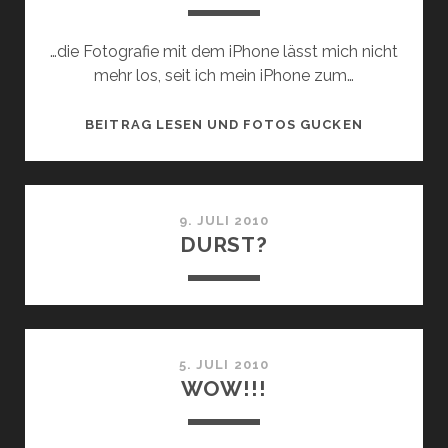
…die Fotografie mit dem iPhone lässt mich nicht
mehr los, seit ich mein iPhone zum…
IPHONEOGR
BEITRAG LESEN UND FOTOS GUCKEN
9. JULI 2010
DURST?
5. JULI 2010
WOW!!!