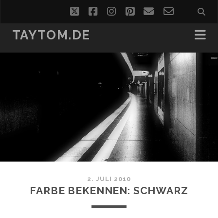
twitter
facebook
instagram
pinterest
email
email-
form
TAYTOM.DE
2. JULI 2010
FARBE BEKENNEN: SCHWARZ