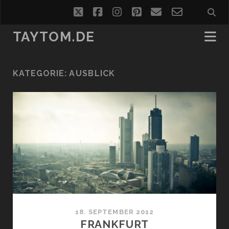
twitter
facebook
instagram
pinterest
email
email-
form
TAYTOM.DE
KATEGORIE:
AUSBLICK
18. SEPTEMBER 2012
FRANKFURT