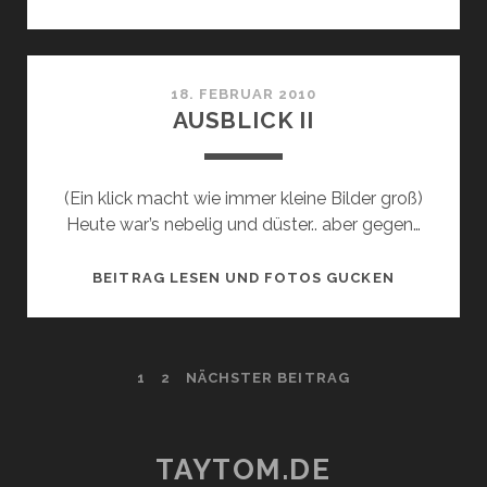
III
18. FEBRUAR 2010
AUSBLICK II
(Ein klick macht wie immer kleine Bilder groß)
Heute war’s nebelig und düster.. aber gegen…
AUSBLICK
BEITRAG LESEN UND FOTOS GUCKEN
II
BEITRAGSNAVIGATION
1
2
NÄCHSTER BEITRAG
TAYTOM.DE