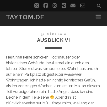
twitter
facebook
instagram
pinterest
email
email-
form
TAYTOM.DE
31. MÄRZ 2010
AUSBLICK VI
Heut mal keine schicken Hochhäuser oder
historischen Gebäude.. heute mal ein durch den
letzten Sturm etwas ramponiertes Wohnhaus und ein
auf einem Parkplatz abgestellter
Mülleimer
Wohnwagen. Ich hatte ein richtig komisches Gefühl,
als ich vor einigen Wochen zum ersten Mal an diesem
Teil vorbeigefahren bin.. hatte Angst, dass ich eine
Leiche in dem Teile sehe
Aber drin ist
glücklicherweise nur Müll.. frage mich, wie lang der