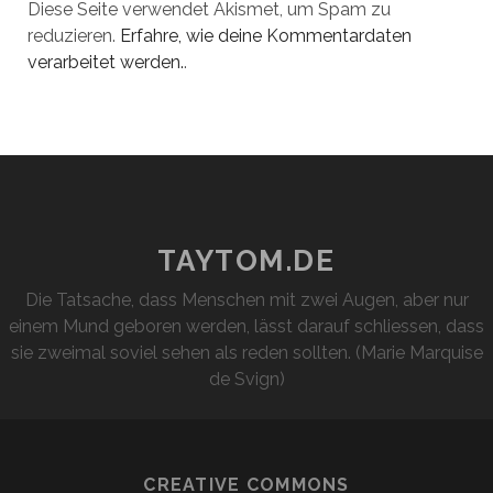
Diese Seite verwendet Akismet, um Spam zu
reduzieren.
Erfahre, wie deine Kommentardaten
verarbeitet werden.
.
TAYTOM.DE
Die Tatsache, dass Menschen mit zwei Augen, aber nur
einem Mund geboren werden, lässt darauf schliessen, dass
sie zweimal soviel sehen als reden sollten. (Marie Marquise
de Svign)
CREATIVE COMMONS