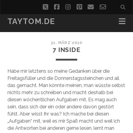
twitter
facebook
instagram
pinterest
email
email-
form
TAYTOM.DE
31. MÄRZ 2010
7 INSIDE
Habe mir letztens so meine Gedanken über die
Freitagsfüller und die Donnerstagssteinchen und all
das gemacht. Man könnte meinen, man wüsste selbst
nichts mehr zu schreiben und macht deshalb bei
diesen wöchentlichen Aufgaben mit. Es mag auch
sein, dass sich der ein oder andere davon gestört
fühlt. Aber wisst Ihr was? Ich mache bei diesen
„Aufgaben“ mit, weil es mir Spaß macht und weil ich
die Antworten bei anderen gerne lesen, lernt man