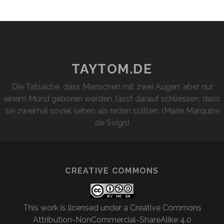
TAYTOM.DE
Die Tatsache, dass Menschen mit zwei Augen, aber nur
einem Mund geboren werden, lässt darauf schliessen, dass
sie zweimal soviel sehen als reden sollten. (Marie Marquise
de Svign)
CREATIVE COMMONS
This work is licensed under a
Creative Commons
Attribution-NonCommercial-ShareAlike 4.0