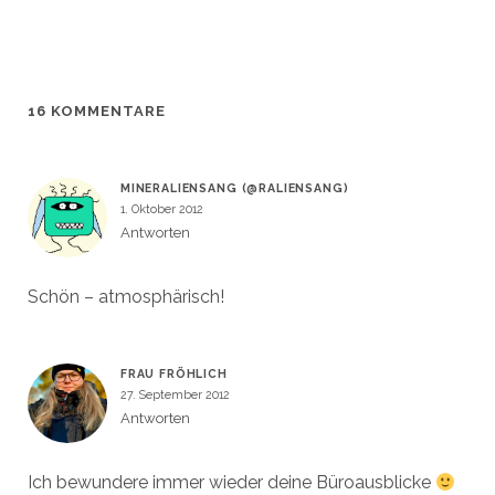
t
t
s
n
e
e
t
s
r
r
e
t
g
g
r
e
e
e
g
r
ö
ö
e
g
f
f
ö
e
f
f
f
ö
n
n
f
f
16 KOMMENTARE
e
e
n
f
t
t
e
n
)
)
t
e
)
t
)
MINERALIENSANG (@RALIENSANG)
1. Oktober 2012
Antworten
Schön – atmosphärisch!
FRAU FRÖHLICH
27. September 2012
Antworten
Ich bewundere immer wieder deine Büroausblicke