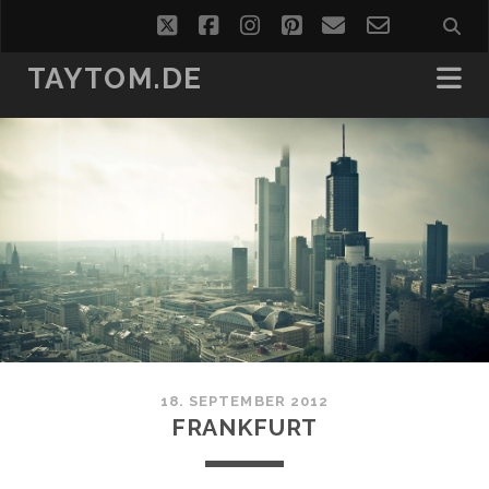
twitter
facebook
instagram
pinterest
email
email-
form
TAYTOM.DE
18. SEPTEMBER 2012
FRANKFURT