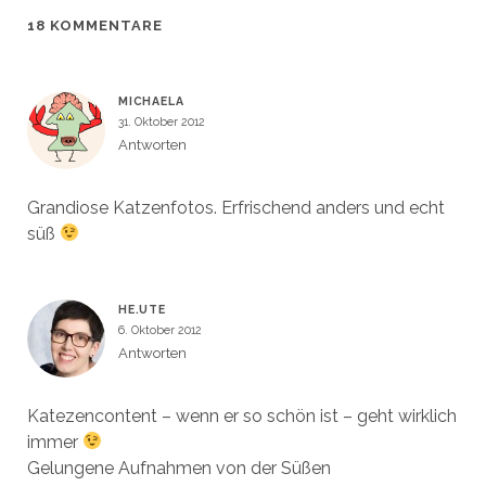
f
f
f
ö
n
n
f
f
18 KOMMENTARE
e
e
n
f
t
t
e
n
)
)
t
e
)
t
)
MICHAELA
31. Oktober 2012
Antworten
Grandiose Katzenfotos. Erfrischend anders und echt
süß
HE.UTE
6. Oktober 2012
Antworten
Katezencontent – wenn er so schön ist – geht wirklich
immer
Gelungene Aufnahmen von der Süßen