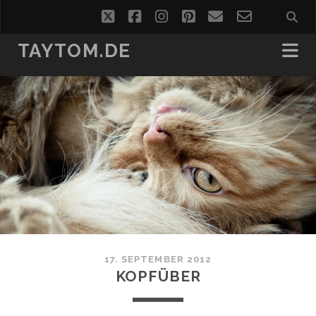
twitter
facebook
instagram
pinterest
email
email-
form
TAYTOM.DE
17. SEPTEMBER 2012
KOPFÜBER