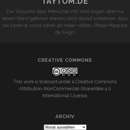
TAYTOM.DE
Die Tatsache, dass Menschen mit zwei Augen, aber nur
einem Mund geboren werden, lässt darauf schliessen, dass
sie zweimal soviel sehen als reden sollten. (Marie Marquise
de Svign)
CREATIVE COMMONS
This work is licensed under a
Creative Commons
Attribution-NonCommercial-ShareAlike 4.0
International License
.
ARCHIV
Archiv