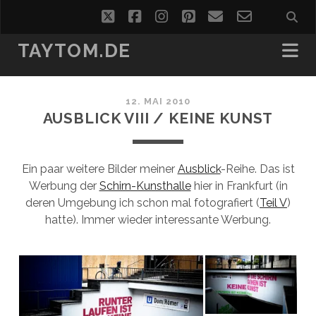
twitter
facebook
instagram
pinterest
email
email-
form
TAYTOM.DE
12. MAI 2010
AUSBLICK VIII / KEINE KUNST
Ein paar weitere Bilder meiner
Ausblick
-Reihe. Das ist
Werbung der
Schirn-Kunsthalle
hier in Frankfurt (in
deren Umgebung ich schon mal fotografiert (
Teil V
)
hatte). Immer wieder interessante Werbung.