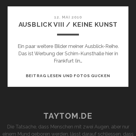
12. MAI 2010
AUSBLICK VIII / KEINE KUNST
Ein paar weitere Bilder meiner Ausblick-Reihe.
Das ist Werbung der Schirn-Kunsthalle hier in
Frankfurt (in…
AUSBLICK
BEITRAG LESEN UND FOTOS GUCKEN
VIII
/
KEINE
KUNST
TAYTOM.DE
Die Tatsache, dass Menschen mit zwei Augen, aber nur
einem Mund geboren werden, lässt darauf schliessen, dass