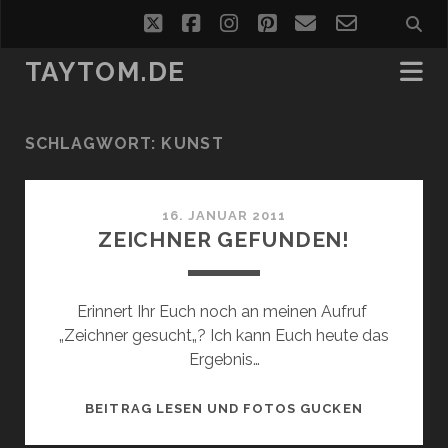
twitter
facebook
instagram
pinterest
email
email-
form
TAYTOM.DE
SCHLAGWORT:
KUNST
16. JANUAR 2011
ZEICHNER GEFUNDEN!
Erinnert Ihr Euch noch an meinen Aufruf
„Zeichner gesucht„? Ich kann Euch heute das
Ergebnis…
ZEICHNER
BEITRAG LESEN UND FOTOS GUCKEN
GEFUNDEN!