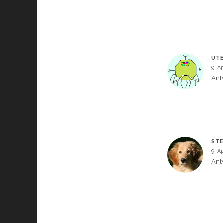
UTE
9. Ap
Ant
STE
9. Ap
Ant