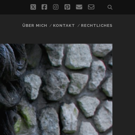
twitter
facebook
instagram
pinterest
email
email-
form
ÜBER MICH
KONTAKT
RECHTLICHES