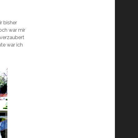
r bisher
doch war mir
g verzaubert
ute war ich