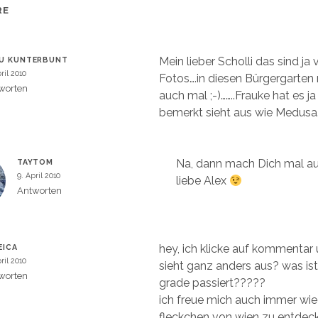
n
e
RE
u
m
e
m
F
e
Mein lieber Scholli das sind ja v
U KUNTERBUNT
n
s
ril 2010
Fotos….in diesen Bürgergarten
t
e
worten
auch mal ;-)……..Frauke hat es ja
r
g
bemerkt sieht aus wie Medusa
e
ö
f
f
n
e
Na, dann mach Dich mal a
TAYTOM
t
)
9. April 2010
liebe Alex
Antworten
hey, ich klicke auf kommentar 
EICA
ril 2010
sieht ganz anders aus? was ist
worten
grade passiert?????
ich freue mich auch immer wi
fleckchen von wien zu entdeck