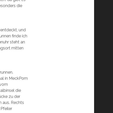
besonders die
a entdeckt, und
unnen finde ich
nuhr steht an
ungsort mitten
Brunnen.
mal in MeckPom
 vom
albinsel die
rücke zu der
h aus. Rechts
Pfeiler