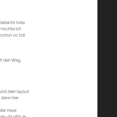
ielleicht tolle
 möchte ich
 schon so toll
.
uf den Weg,
und dein layout
 denn hier
eder neue
en. da gibt es