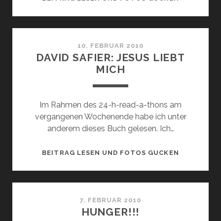
LESE-
PERSÖNLIC
10. FEBRUAR 2010
DAVID SAFIER: JESUS LIEBT
MICH
Im Rahmen des 24-h-read-a-thons am
vergangenen Wochenende habe ich unter
anderem dieses Buch gelesen. Ich…
DAVID
BEITRAG LESEN UND FOTOS GUCKEN
SAFIER:
JESUS
LIEBT
MICH
7. FEBRUAR 2010
HUNGER!!!