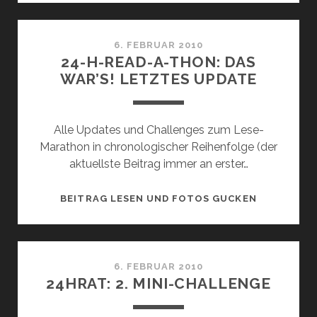
6. FEBRUAR 2010
24-H-READ-A-THON: DAS
WAR’S! LETZTES UPDATE
Alle Updates und Challenges zum Lese-
Marathon in chronologischer Reihenfolge (der
aktuellste Beitrag immer an erster…
24-
BEITRAG LESEN UND FOTOS GUCKEN
H-
READ-
A-
THON:
6. FEBRUAR 2010
24HRAT: 2. MINI-CHALLENGE
DAS
WAR’S!
LETZTES