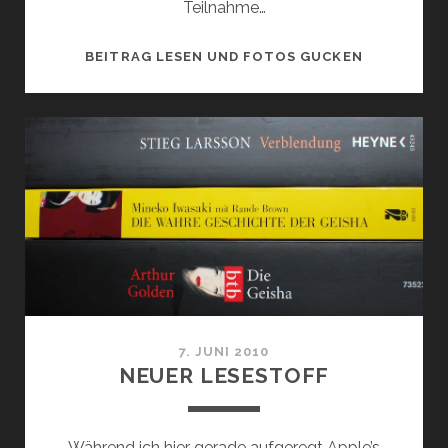
Teilnahme…
DAS
BEITRAG LESEN UND FOTOS GUCKEN
AUS
FÜR
EIN
PAAR
PROJEKTE
7. JUNI 2010
NEUER LESESTOFF
Während ich hier gerade aufgeregt Apple’s