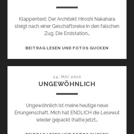
Klappentext: Der Architekt Hiroshi Nakahara
steigt nach einer Geschäftsreise in den falschen
Zug. Die Endstation…
VERTRAUT
BEITRAG LESEN UND FOTOS GUCKEN
FREMDE
(JIRO
TANIGUCHI
14. MAI 2010
UNGEWÖHNLICH
Ungewöhnlich ist meine heutige neue
Errungenschaft. Mich hat ENDLICH die Lesewut
wieder gepackt (hatte jetzt…
UNGEWÖHN