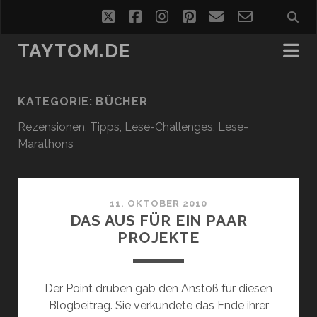
twitter
facebook
instagram
pinterest
email
email-
form
TAYTOM.DE
KATEGORIE:
BÜCHER
Rezensionen, Tipps, Lese-Challenges, Lese-
Marathons
11. OKTOBER 2010
DAS AUS FÜR EIN PAAR
PROJEKTE
Der Point drüben gab den Anstoß für diesen
Blogbeitrag. Sie verkündete das Ende ihrer