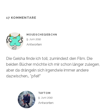
f
f
f
ö
n
n
f
f
e
e
n
f
t
t
e
n
)
)
t
e
)
t
17 KOMMENTARE
)
MOUDSCHEGIEBCHN
9. Juni 2010
Antworten
Die Geisha finde ich toll, zumindest den Film. Die
beiden Bücher möchte ich mir schon länger zulegen,
aber da drängeln sich irgendwie immer andere
dazwischen… *pfeif*
TAYTOM
9. Juni 2010
Antworten