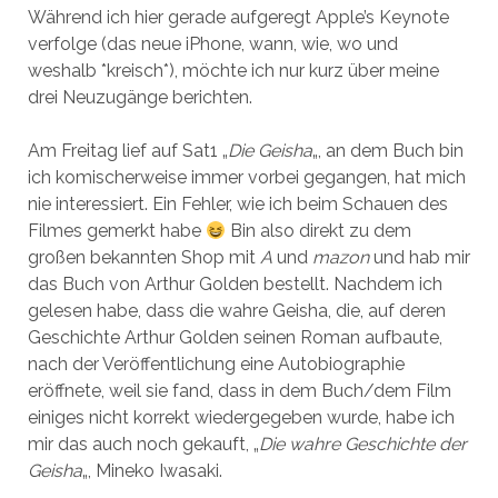
Während ich hier gerade aufgeregt Apple’s Keynote
verfolge (das neue iPhone, wann, wie, wo und
weshalb *kreisch*), möchte ich nur kurz über meine
drei Neuzugänge berichten.
Am Freitag lief auf Sat1 „
Die Geisha
„, an dem Buch bin
ich komischerweise immer vorbei gegangen, hat mich
nie interessiert. Ein Fehler, wie ich beim Schauen des
Filmes gemerkt habe
Bin also direkt zu dem
großen bekannten Shop mit
A
und
mazon
und hab mir
das Buch von Arthur Golden bestellt. Nachdem ich
gelesen habe, dass die wahre Geisha, die, auf deren
Geschichte Arthur Golden seinen Roman aufbaute,
nach der Veröffentlichung eine Autobiographie
eröffnete, weil sie fand, dass in dem Buch/dem Film
einiges nicht korrekt wiedergegeben wurde, habe ich
mir das auch noch gekauft, „
Die wahre Geschichte der
Geisha
„, Mineko Iwasaki.