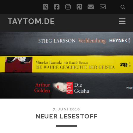
twitter
facebook
instagram
pinterest
email
email-
form
TAYTOM.DE
7. JUNI 2010
NEUER LESESTOFF