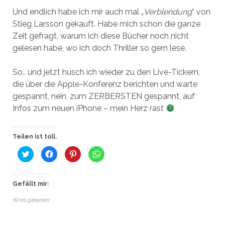
Und endlich habe ich mir auch mal „
Verblendung
“ von
Stieg Larsson gekauft. Habe mich schon die ganze
Zeit gefragt, warum ich diese Bücher noch nicht
gelesen habe, wo ich doch Thriller so gern lese.
So.. und jetzt husch ich wieder zu den Live-Tickern,
die über die Apple-Konferenz berichten und warte
gespannt, nein, zum ZERBERSTEN gespannt, auf
Infos zum neuen iPhone – mein Herz rast
Teilen ist toll.
K
K
K
K
l
l
l
l
i
i
i
i
c
c
c
c
k
k
k
k
,
,
,
e
Gefällt mir:
u
u
u
n
m
m
m
,
Wird geladen …
ü
a
a
u
b
u
u
m
e
f
f
a
r
F
P
u
T
a
i
f