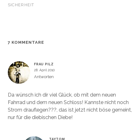
t
t
s
n
SICHERHEIT
e
e
t
s
r
r
e
t
g
g
r
e
e
e
g
r
ö
ö
e
g
f
f
ö
e
f
f
f
ö
n
n
f
f
e
e
n
f
t
t
e
n
7 KOMMENTARE
)
)
t
e
)
t
)
FRAU PILZ
28. April 2010
Antworten
Da wünsch ich dir viel Glück, ob mit dem neuen
Fahrrad und dem neuen Schloss! Kannste nicht noch
Strom drauflegen???, das ist jetzt nicht böse gemeint,
nur für die diebischen Diebe!
TAYTOM