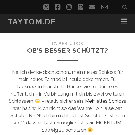
twitter
facebook
instagram
pinterest
email
email-
form
TAYTOM.DE
27. APRIL 2010
OB’S BESSER SCHÜTZT?
Na, ich denke doch schon.. mein neues Schloss für
mein neues Fahrrad ist heute gekommen. Für
tagsüber in Frankfurt’s Bankenviertel dürfte es
hoffentlich – in Verbindung mit ein bis zwei weiteren
Schlössern
– relativ sicher sein.
Mein altes Schloss
war halt wirklich nicht so das Wahre .. bin ja selbst
Schuld.. NEIN! Ich bin nicht selbst Schuld, es ist zum
ko***, dass es fast unmöglich ist, sein EIGENTUM
100%ig zu schützen