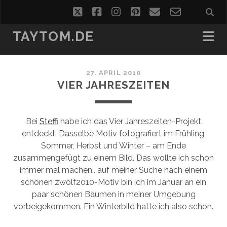
twitter
facebook
instagram
pinterest
email
email-
form
TAYTOM.DE
27. APRIL 2010
VIER JAHRESZEITEN
Bei
Steffi
habe ich das Vier Jahreszeiten-Projekt
entdeckt. Dasselbe Motiv fotografiert im Frühling,
Sommer, Herbst und Winter – am Ende
zusammengefügt zu einem Bild. Das wollte ich schon
immer mal machen.. auf meiner Suche nach einem
schönen zwölf2010-Motiv bin ich im Januar an ein
paar schönen Bäumen in meiner Umgebung
vorbeigekommen. Ein Winterbild hatte ich also schon.