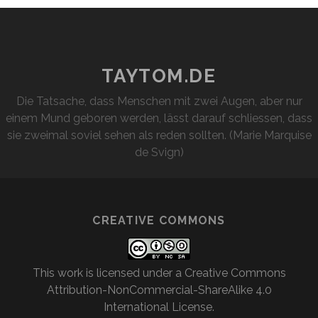
TAYTOM.DE
Die Tatsache, dass Menschen mit zwei Augen, aber nur
einem Mund geboren werden, lässt darauf schliessen, dass
sie zweimal soviel sehen als reden sollten. (Marie Marquise
de Svign)
CREATIVE COMMONS
This work is licensed under a
Creative Commons
Attribution-NonCommercial-ShareAlike 4.0
International License
.