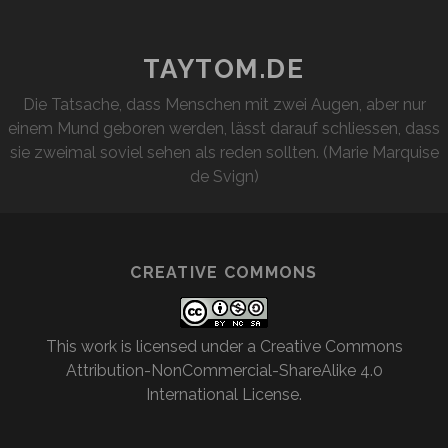
TAYTOM.DE
Die Tatsache, dass Menschen mit zwei Augen, aber nur
einem Mund geboren werden, lässt darauf schliessen, dass
sie zweimal soviel sehen als reden sollten. (Marie Marquise
de Svign)
CREATIVE COMMONS
This work is licensed under a
Creative Commons
Attribution-NonCommercial-ShareAlike 4.0
International License
.