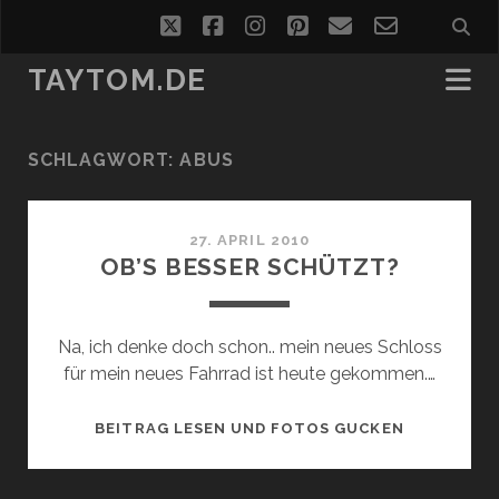
twitter
facebook
instagram
pinterest
email
email-
form
TAYTOM.DE
SCHLAGWORT:
ABUS
27. APRIL 2010
OB’S BESSER SCHÜTZT?
Na, ich denke doch schon.. mein neues Schloss
für mein neues Fahrrad ist heute gekommen.…
OB’S
BEITRAG LESEN UND FOTOS GUCKEN
BESSER
SCHÜTZT?