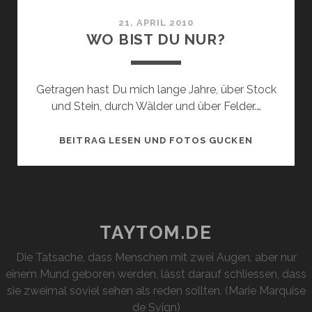
21. APRIL 2010
WO BIST DU NUR?
Getragen hast Du mich lange Jahre, über Stock
und Stein, durch Wälder und über Felder.…
WO
BEITRAG LESEN UND FOTOS GUCKEN
BIST
DU
NUR?
TAYTOM.DE
Die Tatsache, dass Menschen mit zwei Augen, aber nur
einem Mund geboren werden, lässt darauf schliessen, dass
sie zweimal soviel sehen als reden sollten. (Marie Marquise
de Svign)