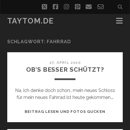
twitter
facebook
instagram
pinterest
email
email-
form
TAYTOM.DE
SCHLAGWORT:
FAHRRAD
27. APRIL 2010
OB’S BESSER SCHÜTZT?
Na, ich denke doch schon.. mein neues Schloss
für mein neues Fahrrad ist heute gekommen.…
OB’S
BEITRAG LESEN UND FOTOS GUCKEN
BESSER
SCHÜTZT?