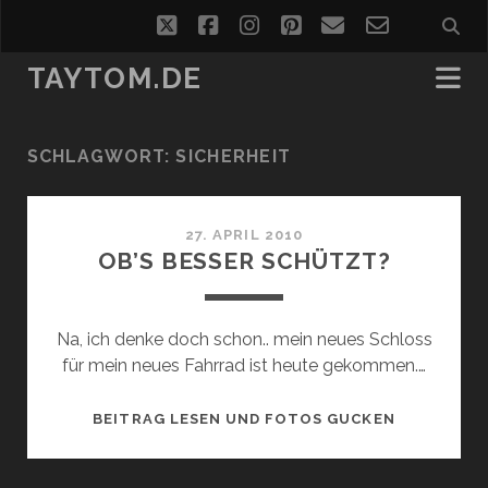
twitter
facebook
instagram
pinterest
email
email-
form
TAYTOM.DE
SCHLAGWORT:
SICHERHEIT
27. APRIL 2010
OB’S BESSER SCHÜTZT?
Na, ich denke doch schon.. mein neues Schloss
für mein neues Fahrrad ist heute gekommen.…
OB’S
BEITRAG LESEN UND FOTOS GUCKEN
BESSER
SCHÜTZT?