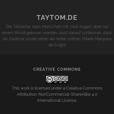
TAYTOM.DE
Die Tatsache, dass Menschen mit zwei Augen, aber nur
einem Mund geboren werden, lässt darauf schliessen, dass
sie zweimal soviel sehen als reden sollten. (Marie Marquise
de Svign)
CREATIVE COMMONS
This work is licensed under a
Creative Commons
Attribution-NonCommercial-ShareAlike 4.0
International License
.