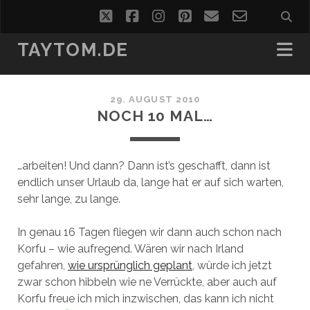
twitter
facebook
instagram
pinterest
email
email-
form
TAYTOM.DE
29. AUGUST 2010
NOCH 10 MAL…
…arbeiten! Und dann? Dann ist’s geschafft, dann ist
endlich unser Urlaub da, lange hat er auf sich warten,
sehr lange, zu lange.
In genau 16 Tagen fliegen wir dann auch schon nach
Korfu – wie aufregend. Wären wir nach Irland
gefahren,
wie ursprünglich geplant
, würde ich jetzt
zwar schon hibbeln wie ne Verrückte, aber auch auf
Korfu freue ich mich inzwischen, das kann ich nicht