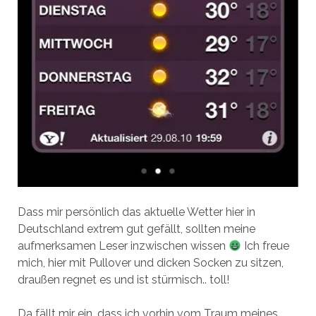
Dass mir persönlich das aktuelle Wetter hier in
Deutschland extrem gut gefällt, sollten meine
aufmerksamen Leser inzwischen wissen
Ich freue
mich, hier mit Pullover und dicken Socken zu sitzen,
draußen regnet es und ist stürmisch.. toll!
Da fällt mir ein, dass ich vorhin vom Traum meines