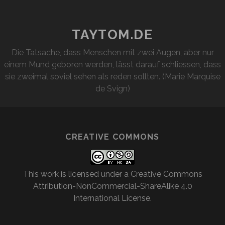
TAYTOM.DE
Die Tatsache, dass Menschen mit zwei Augen, aber nur
einem Mund geboren werden, lässt darauf schliessen, dass
sie zweimal soviel sehen als reden sollten. (Marie Marquise
de Svign)
CREATIVE COMMONS
This work is licensed under a
Creative Commons
Attribution-NonCommercial-ShareAlike 4.0
International License
.