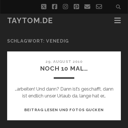
twitter
facebook
instagram
pinterest
email
email-
form
TAYTOM.DE
SCHLAGWORT:
VENEDIG
29. AUGUST 2010
NOCH 10 MAL…
…arbeiten! Und dann? Dann ist’s geschafft, dann
ist endlich unser Urlaub da, lange hat er…
NOCH
BEITRAG LESEN UND FOTOS GUCKEN
10
MAL…