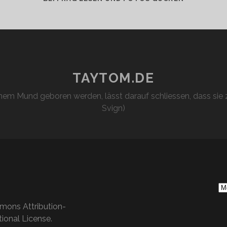
10
MAL…
TAYTOM.DE
em Mund geboren werden, lässt darauf schliessen, dass sie z
Svign)
S
Ar
mons Attribution-
ional License
.