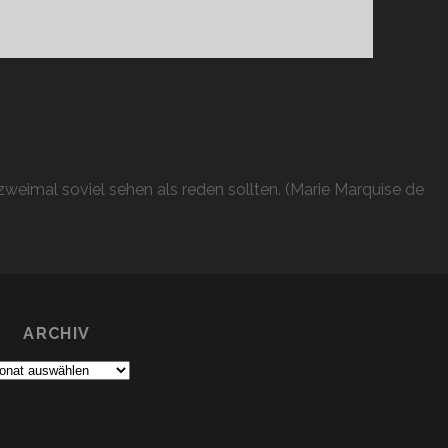
weimal soviel sehen als reden sollten. (Marie Marquise de
ARCHIV
chiv