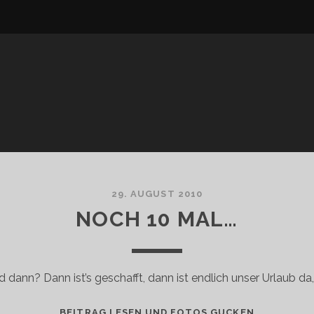
29. AUGUST 2010
NOCH 10 MAL…
d dann? Dann ist’s geschafft, dann ist endlich unser Urlaub da,
NOCH
BEITRAG LESEN UND FOTOS GUCKEN