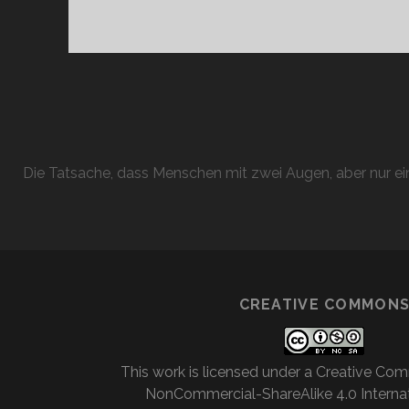
Die Tatsache, dass Menschen mit zwei Augen, aber nur ein
CREATIVE COMMON
This work is licensed under a
Creative Com
NonCommercial-ShareAlike 4.0 Internat