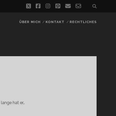
twitter
facebook
instagram
pinterest
email
email-
form
ÜBER MICH
KONTAKT
RECHTLICHES
 lange hat er…