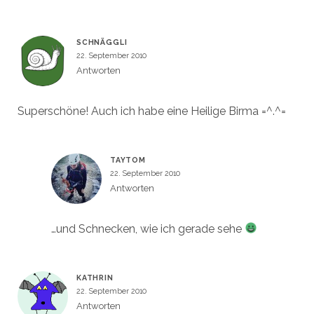
t
t
e
n
)
)
t
e
)
t
)
SCHNÄGGLI
22. September 2010
Antworten
Superschöne! Auch ich habe eine Heilige Birma =^.^=
TAYTOM
22. September 2010
Antworten
…und Schnecken, wie ich gerade sehe
KATHRIN
22. September 2010
Antworten