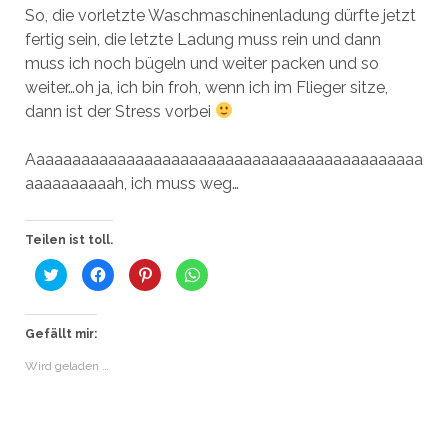
So, die vorletzte Waschmaschinenladung dürfte jetzt
fertig sein, die letzte Ladung muss rein und dann
muss ich noch bügeln und weiter packen und so
weiter…oh ja, ich bin froh, wenn ich im Flieger sitze,
dann ist der Stress vorbei
Aaaaaaaaaaaaaaaaaaaaaaaaaaaaaaaaaaaaaaaaaaaa
aaaaaaaaaah, ich muss weg…
Teilen ist toll.
K
K
K
K
l
l
l
l
i
i
i
i
c
c
c
c
k
k
k
k
,
,
,
e
Gefällt mir:
u
u
u
n
m
m
m
,
Wird geladen …
ü
a
a
u
b
u
u
m
e
f
f
a
r
F
P
u
T
a
i
f
w
c
n
W
i
e
t
h