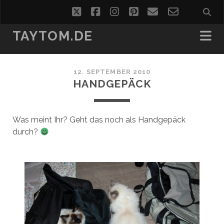
twitter
facebook
instagram
pinterest
email
email-
form
TAYTOM.DE
12. SEPTEMBER 2010
HANDGEPÄCK
Was meint Ihr? Geht das noch als Handgepäck
durch?