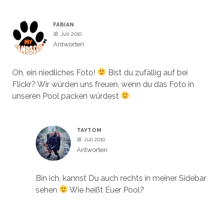
t
t
e
n
)
)
t
e
)
t
)
FABIAN
18. Juli 2010
Antworten
Oh, ein niedliches Foto!
Bist du zufällig auf bei
Flickr? Wir würden uns freuen, wenn du das Foto in
unseren Pool packen würdest
TAYTOM
18. Juli 2010
Antworten
Bin ich, kannst Du auch rechts in meiner Sidebar
sehen
Wie heißt Euer Pool?