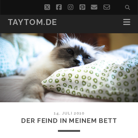
twitter
facebook
instagram
pinterest
email
email-
form
TAYTOM.DE
14. JULI 2010
DER FEIND IN MEINEM BETT