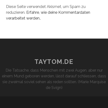
Diese Seite verwendet Akismet, um Spam zu
reduzieren.
Erfahre, wie deine Kommentardaten
verarbeitet werden.
.
TAYTOM.DE
Die Tatsache, dass Menschen mit zwei Augen, aber nur
einem Mund geboren werden, lässt darauf schliessen, dass
sie zweimal soviel sehen als reden sollten. (Marie Marquise
de Svign)