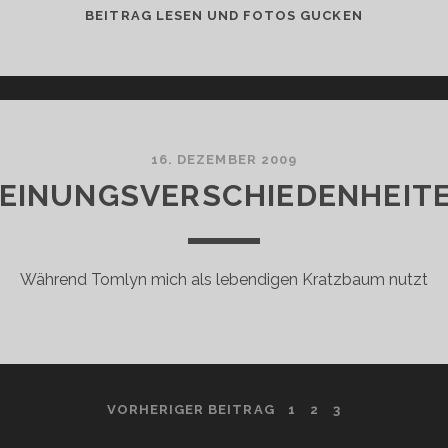
TOMLYN
BEITRAG LESEN UND FOTOS GUCKEN
IST
SO…
ANDERS
16. DEZEMBER 2009
EINUNGSVERSCHIEDENHEIT
Während Tomlyn mich als lebendigen Kratzbaum nutzt
VORHERIGER BEITRAG
1
2
3