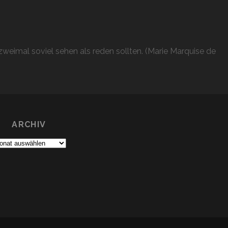
weimal soviel sehen als reden sollten. (Marie Marquise de
ARCHIV
chiv