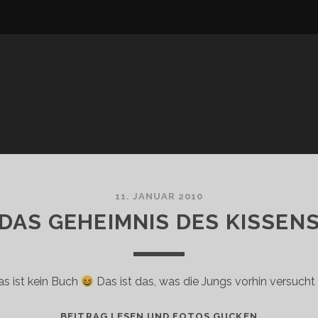
11. JANUAR 2010
DAS GEHEIMNIS DES KISSEN
as ist kein Buch
Das ist das, was die Jungs vorhin versuch
DAS
BEITRAG LESEN UND FOTOS GUCKEN