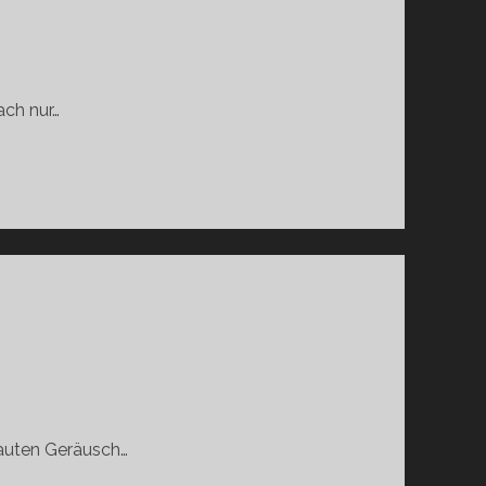
ach nur…
 lauten Geräusch…