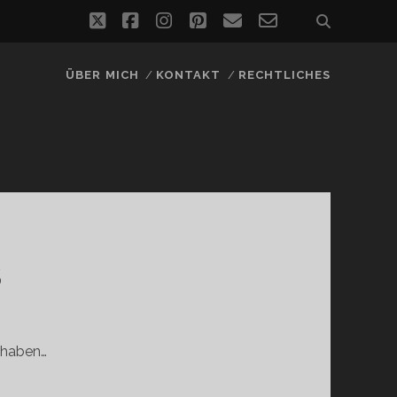
twitter
facebook
instagram
pinterest
email
email-
form
ÜBER MICH
KONTAKT
RECHTLICHES
S
t haben…