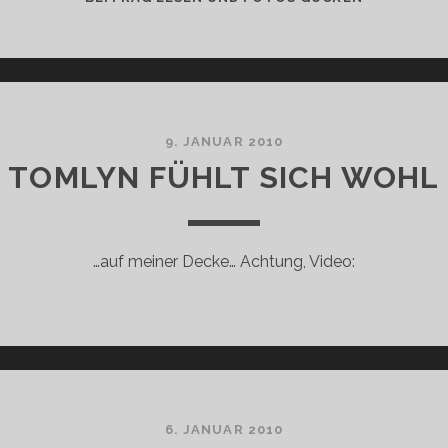
GEHEIMNIS
DES
KISSENS
9. JANUAR 2010
TOMLYN FÜHLT SICH WOHL
…auf meiner Decke… Achtung, Video:
6. JANUAR 2010