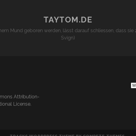
TAYTOM.DE
em Mund geboren werden, lässt darauf schliessen, dass sie z
Svign)
S
Ar
mons Attribution-
ional License
.