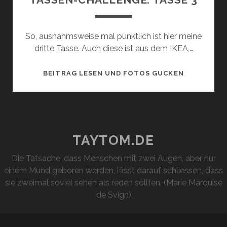
So, ausnahmsweise mal pünktlich ist hier meine
dritte Tasse. Auch diese ist aus dem IKEA,…
TASSEN-
BEITRAG LESEN UND FOTOS GUCKEN
CHALLENGE
TASSE
3
TAYTOM.DE
Die Tatsache, dass Menschen mit zwei Augen, aber nur
einem Mund geboren werden, lässt darauf schliessen, dass
sie zweimal soviel sehen als reden sollten. (Marie Marquise
de Svign)