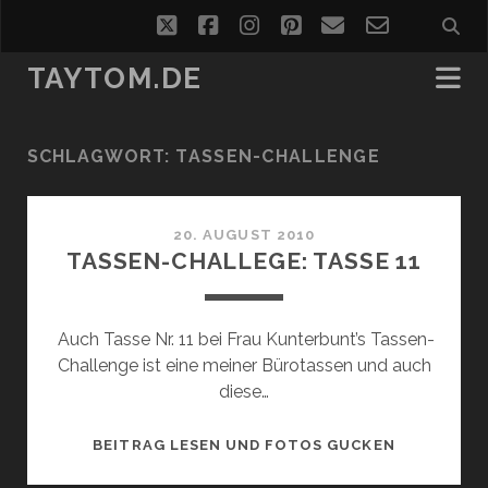
twitter
facebook
instagram
pinterest
email
email-
form
TAYTOM.DE
SCHLAGWORT:
TASSEN-CHALLENGE
20. AUGUST 2010
TASSEN-CHALLEGE: TASSE 11
Auch Tasse Nr. 11 bei Frau Kunterbunt’s Tassen-
Challenge ist eine meiner Bürotassen und auch
diese…
TASSEN-
BEITRAG LESEN UND FOTOS GUCKEN
CHALLEGE: