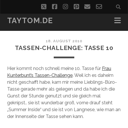
twitter
facebook
instagram
pinterest
email
email-
form
TAYTOM.DE
18. AUGUST 2010
TASSEN-CHALLENGE: TASSE 10
Hier kommt noch schnell meine 10. Tasse für
Frau
Kunterbunt’s Tassen-Challenge
. Weil ich es daheim
nicht geschafft habe, kam mir meine Lieblings-Büro-
Tasse gerade mehr als gelegen und da habe ich die
Gunst der Stunde genutzt und sie gleich mal
geknipst.. sie ist wunderbar groß, vorne drauf steht
„Summer Inside“ und sie ist von Langnese, wie man an
der Innenseite der Tasse sehen kann.