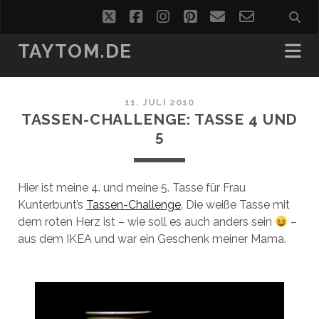
twitter
facebook
instagram
pinterest
email
email-
form
TAYTOM.DE
11. JULI 2010
TASSEN-CHALLENGE: TASSE 4 UND
5
Hier ist meine 4. und meine 5. Tasse für Frau
Kunterbunt’s
Tassen-Challenge
. Die weiße Tasse mit
dem roten Herz ist – wie soll es auch anders sein
–
aus dem IKEA und war ein Geschenk meiner Mama.