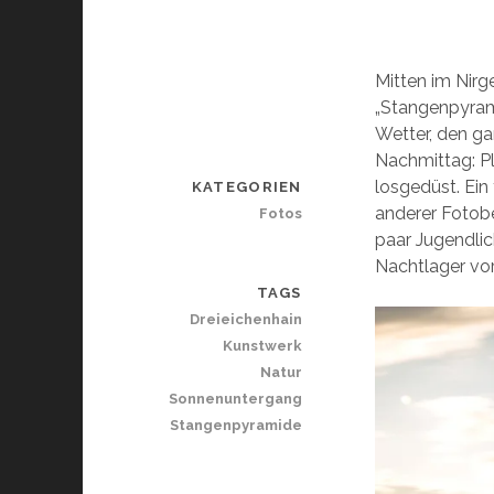
Mitten im Nirg
„Stangenpyrami
Wetter, den g
Nachmittag: Pl
losgedüst. Ein
KATEGORIEN
anderer Fotobe
Fotos
paar Jugendlic
Nachtlager vo
TAGS
Dreieichenhain
Kunstwerk
Natur
Sonnenuntergang
Stangenpyramide