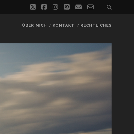
twitter
facebook
instagram
pinterest
email
email-
form
ÜBER MICH
KONTAKT
RECHTLICHES