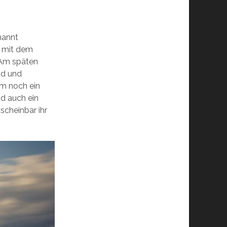
nannt
k mit dem
 Am späten
ad und
am noch ein
nd auch ein
scheinbar ihr