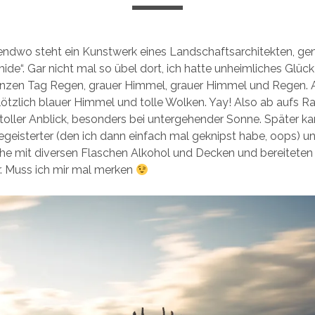
endwo steht ein Kunstwerk eines Landschaftsarchitekten, ge
de“. Gar nicht mal so übel dort, ich hatte unheimliches Glüc
anzen Tag Regen, grauer Himmel, grauer Himmel und Regen.
ötzlich blauer Himmel und tolle Wolken. Yay! Also ab aufs R
 toller Anblick, besonders bei untergehender Sonne. Später k
geisterter (den ich dann einfach mal geknipst habe, oops) u
he mit diversen Flaschen Alkohol und Decken und bereiteten 
r. Muss ich mir mal merken