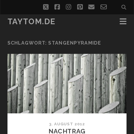
twitter
facebook
instagram
pinterest
email
email-
form
TAYTOM.DE
SCHLAGWORT:
STANGENPYRAMIDE
3. AUGUST 2012
NACHTRAG