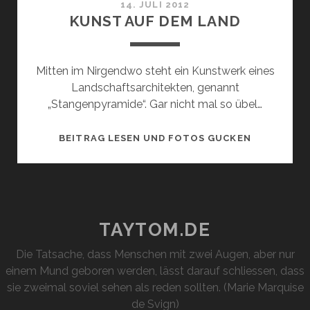
14. JULI 2012
KUNST AUF DEM LAND
Mitten im Nirgendwo steht ein Kunstwerk eines
Landschaftsarchitekten, genannt
„Stangenpyramide“. Gar nicht mal so übel…
KUNST
BEITRAG LESEN UND FOTOS GUCKEN
AUF
DEM
LAND
TAYTOM.DE
Die Tatsache, dass Menschen mit zwei Augen, aber nur
einem Mund geboren werden, lässt darauf schliessen, dass
sie zweimal soviel sehen als reden sollten. (Marie Marquise
de Svign)