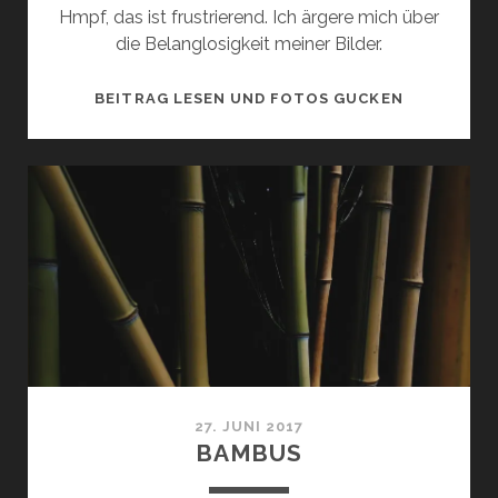
Hmpf, das ist frustrierend. Ich ärgere mich über
die Belanglosigkeit meiner Bilder.
KANN
BEITRAG LESEN UND FOTOS GUCKEN
MAN
FOTOGRAF
VERLERNE
27. JUNI 2017
BAMBUS