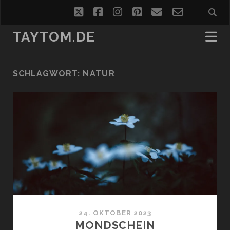
twitter
facebook
instagram
pinterest
email
email-
form
TAYTOM.DE
SCHLAGWORT:
NATUR
24. OKTOBER 2023
MONDSCHEIN