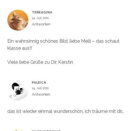
)
)
t
e
)
t
)
TERRAGINA
14. Juli 2011
Antworten
Ein wahnsinnig schönes Bild, liebe Melli – das schaut
klasse aus!!
Viele liebe Grüße zu Dir, Kerstin
PALEICA
14. Juli 2011
Antworten
das ist wieder einmal wunderschön. ich träume mit dir…