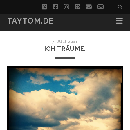
twitter
facebook
instagram
pinterest
email
email-
form
TAYTOM.DE
7. JULI 2011
ICH TRÄUME.