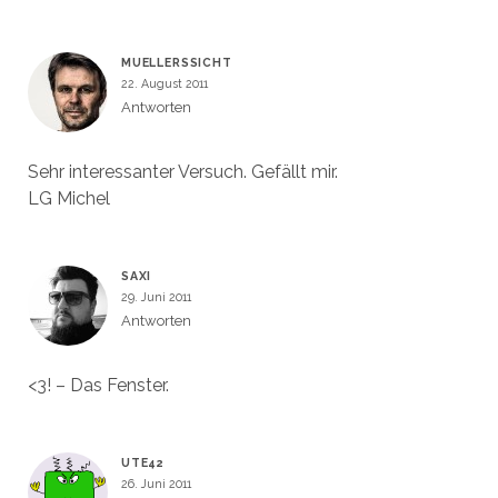
)
t
)
MUELLERSSICHT
22. August 2011
Antworten
Sehr interessanter Versuch. Gefällt mir.
LG Michel
SAXI
29. Juni 2011
Antworten
<3! – Das Fenster.
UTE42
26. Juni 2011