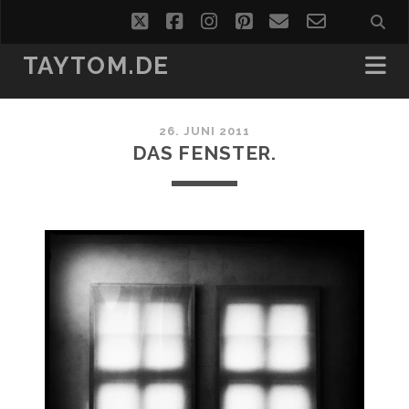
twitter
facebook
instagram
pinterest
email
email-
form
TAYTOM.DE
26. JUNI 2011
DAS FENSTER.