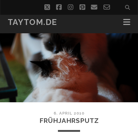
twitter
facebook
instagram
pinterest
email
email-
form
TAYTOM.DE
6. APRIL 2010
FRÜHJAHRSPUTZ