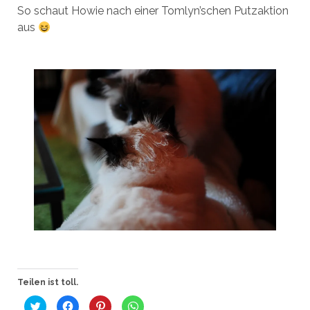
So schaut Howie nach einer Tomlyn’schen Putzaktion
aus
Teilen ist toll.
K
K
K
K