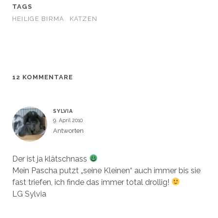
F
F
m
e
TAGS
e
e
F
m
n
n
e
F
HEILIGE BIRMA
KATZEN
s
s
n
e
t
t
s
n
e
e
t
s
r
r
e
t
g
g
r
e
e
e
g
r
ö
ö
e
g
f
f
ö
e
f
f
f
ö
n
n
f
f
12 KOMMENTARE
e
e
n
f
t
t
e
n
)
)
t
e
)
t
)
SYLVIA
9. April 2010
Antworten
Der ist ja klätschnass
Mein Pascha putzt „seine Kleinen“ auch immer bis sie
fast triefen, ich finde das immer total drollig!
LG Sylvia