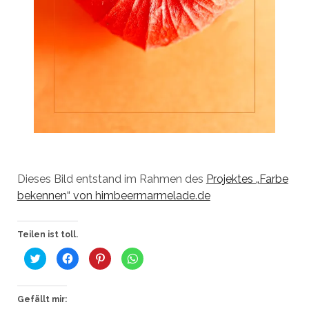
Dieses Bild entstand im Rahmen des
Projektes „Farbe
bekennen“ von himbeermarmelade.de
Teilen ist toll.
K
K
K
K
l
l
l
l
i
i
i
i
c
c
c
c
k
k
k
k
,
,
,
e
Gefällt mir:
u
u
u
n