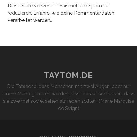
Diese Seite verwendet Akismet, um Spam zu
reduzieren.
Erfahre, wie deine Kommentardaten
verarbeitet werden.
.
TAYTOM.DE
Die Tatsache, dass Menschen mit zwei Augen, aber nur
einem Mund geboren werden, lässt darauf schliessen, dass
sie zweimal soviel sehen als reden sollten. (Marie Marquise
de Svign)