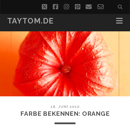
twitter
facebook
instagram
pinterest
email
email-
form
TAYTOM.DE
16. JUNI 2010
FARBE BEKENNEN: ORANGE